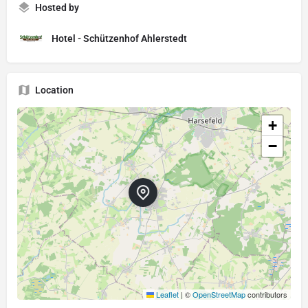
Hosted by
Hotel - Schützenhof Ahlerstedt
Location
+
−
Leaflet
|
©
OpenStreetMap
contributors