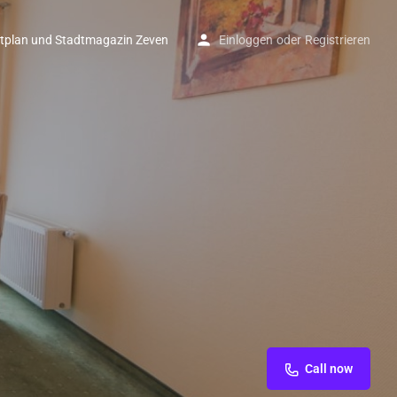
tplan und Stadtmagazin Zeven
Einloggen
oder
Registrieren
Call now