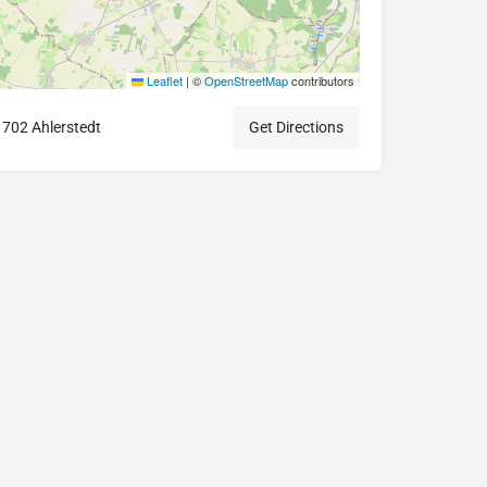
Leaflet
|
©
OpenStreetMap
contributors
21702 Ahlerstedt
Get Directions