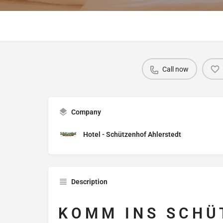
Call now
Company
Hotel - Schützenhof Ahlerstedt
Description
K O M M I N S S C H Ü T