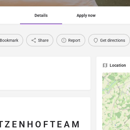
Details
Apply now
Bookmark
Share
Report
Get directions
Location
 Z E N H O F T E A M