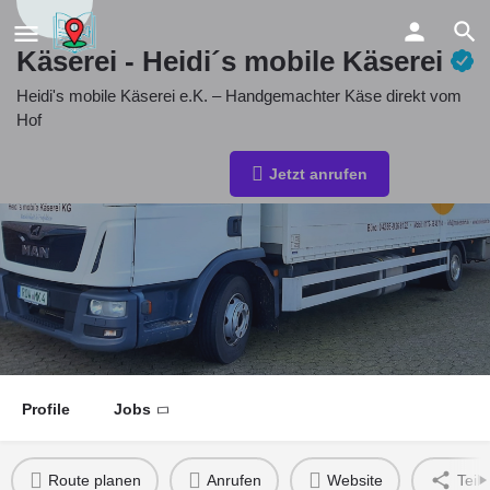
Käserei - Heidi´s mobile Käserei
Heidi's mobile Käserei e.K. – Handgemachter Käse direkt vom
Hof
Kontakt E-Mail
Jetzt anrufen
info@hmk-elsdorf.de
Profile
Jobs
Route planen
Anrufen
Website
Teil