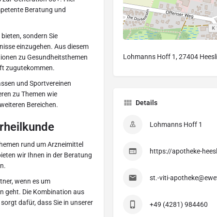
mpetente Beratung und
 bieten, sondern Sie
rfnisse einzugehen. Aus diesem
Lohmanns Hoff 1, 27404 Heesl
ktionen zu Gesundheitsthemen
haft zugutekommen.
assen und Sportvereinen
eren zu Themen wie
Details
weiteren Bereichen.
urheilkunde
Lohmanns Hoff 1
 Themen rund um Arzneimittel
https://apotheke-hees
eten wir Ihnen in der Beratung
n.
st.-viti-apotheke@ewe
rtner, wenn es um
n geht. Die Kombination aus
orgt dafür, dass Sie in unserer
+49 (4281) 984460