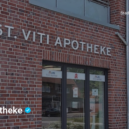
Stad
otheke