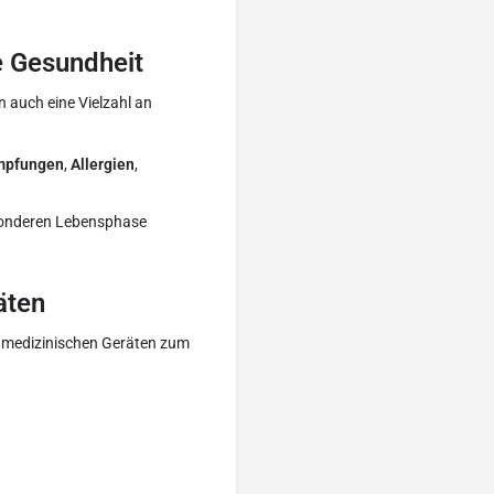
e Gesundheit
 auch eine Vielzahl an
mpfungen
,
Allergien
,
esonderen Lebensphase
äten
n medizinischen Geräten zum