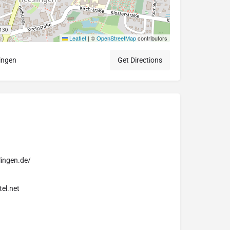
Leaflet
|
©
OpenStreetMap
contributors
ingen
Get Directions
lingen.de/
tel.net