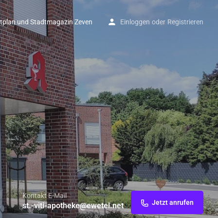
tplan und Stadtmagazin Zeven
Einloggen
oder
Registrieren
Kontakt E-Mail
Jetzt anrufen
st.-viti-apotheke@ewetel.net