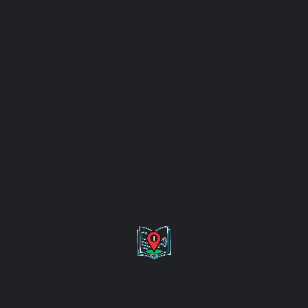
Sehenswürdigkeiten Kösching
Sehenswürdigkeiten Kösching – Entdecke die Highlights
der Gemeinde Kösching, idyllisch gelegen im Herzen
Oberbayerns, ist weit mehr als nur ein ruhiger Wohnort
nahe Ingolstadt. Die Gemeinde bietet eine Vielzahl an
Sehenswürdigkeiten in Kösching, die sowohl
Tagesausflügler, Urlauber als auch Einheimische
begeistern. Ob Natur, Geschichte oder Architektur – hier
gibt es viel zu entdecken! In diesem […]
Magazin
AUG.
04